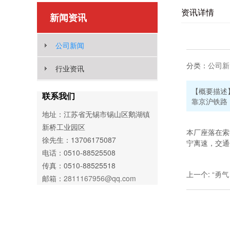
资讯详情
新闻资讯
公司新闻
分类：
公司新
行业资讯
【概要描述
联系我们
靠京沪铁路
地址：江苏省无锡市锡山区鹅湖镇
新桥工业园区
本厂座落在索
徐先生：13706175087
宁离速，交通
电话：0510-88525508
传真：0510-88525518
上一个
:
“勇
邮箱：
2811167956@qq.com